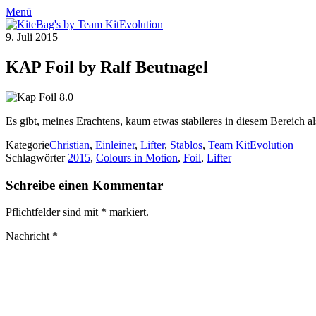
Menü
9. Juli 2015
KAP Foil by Ralf Beutnagel
Es gibt, meines Erachtens, kaum etwas stabileres in diesem Bereich a
Kategorie
Christian
,
Einleiner
,
Lifter
,
Stablos
,
Team KitEvolution
Schlagwörter
2015
,
Colours in Motion
,
Foil
,
Lifter
Schreibe einen Kommentar
Pflichtfelder sind mit
*
markiert.
Nachricht
*