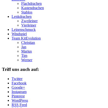
Flachdrachen
Kastendrachen
Stablos
Lenkdrachen
Zweileiner
Vierleiner
Leinenschmuck
Windspiel
Team KitEvolution
Christian
Jan
Marius
Tim
Werner
Triff uns auch auf:
Twitter
Facebook
Google+
Instagram
Pinterest
WordPress
RSS Feed