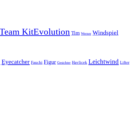
Team KitEvolution
Windspiel
Tim
Werner
u
Leichtwind
Eyecatcher
Figur
Fauchi
Havlicek
Lifter
Gesichter