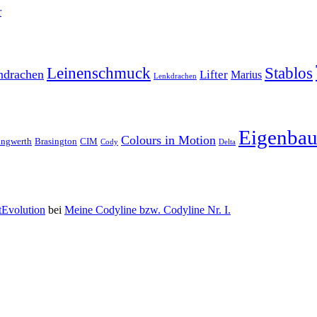
r
Leinenschmuck
Stablos
ndrachen
Lifter
Marius
Lenkdrachen
Eigenba
Colours in Motion
ingwerth
Brasington
CIM
Cody
Delta
Evolution
bei
Meine Codyline bzw. Codyline Nr. I.