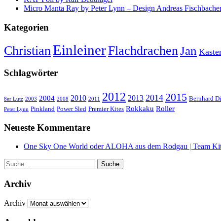
Micro Manta Ray by Peter Lynn – Design Andreas Fischbache
Kategorien
Einleiner
Christian
Flachdrachen
Jan
Kaste
Schlagwörter
2012
2015
2014
2010
2013
2004
Bernhard D
8er Lutz
2003
2008
2011
Rokkaku
Roller
Pinkland
Power Sled
Premier Kites
Peter Lynn
Neueste Kommentare
One Sky One World oder ALOHA aus dem Rodgau | Team Kit
Archiv
Archiv