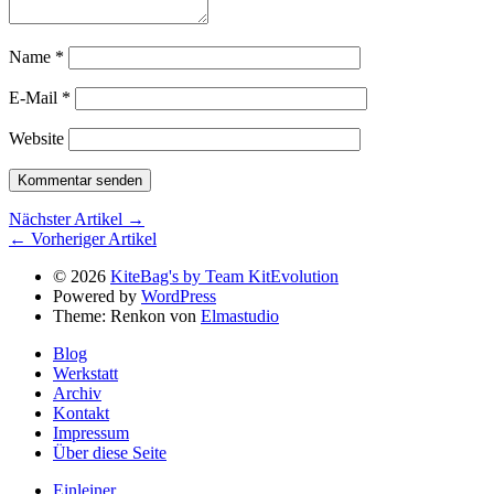
Name
*
E-Mail
*
Website
Nächster Artikel →
← Vorheriger Artikel
© 2026
KiteBag's by Team KitEvolution
Powered by
WordPress
Theme: Renkon von
Elmastudio
Blog
Werkstatt
Archiv
Kontakt
Impressum
Über diese Seite
Einleiner