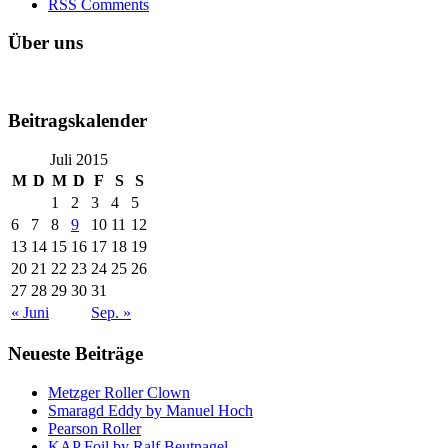
RSS Comments
Über uns
Beitragskalender
Juli 2015
M
D
M
D
F
S
S
1
2
3
4
5
6
7
8
9
10
11
12
13
14
15
16
17
18
19
20
21
22
23
24
25
26
27
28
29
30
31
« Juni
Sep. »
Neueste Beiträge
Metzger Roller Clown
Smaragd Eddy by Manuel Hoch
Pearson Roller
KAP Foil by Ralf Beutnagel