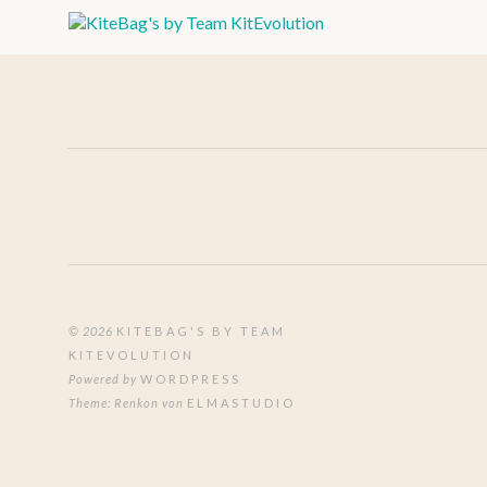
BILD
BILD
Krokodil nach dem
Froggy
Bauplan von Bernhard
Dingwe
Dingwerth
12. Februar
© 2026
KITEBAG'S BY TEAM
18. April 2015
Kommentare (0)
KITEVOLUTION
Powered by
WORDPRESS
Theme: Renkon von
ELMASTUDIO