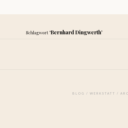
‘Bernhard Dingwerth’
Schlagwort
BILD
 by Bernhard
Clownfisch Nemo by
rth 7m
Bernhard Dingwerth 
 2010
Kommentare (0)
12. Februar 2010
Kommentare (0)
BLOG
WERKSTATT
AR