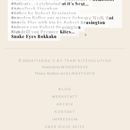
Pfeilente… Leichtwind at it’s best…
Flachdrachen 2008 in Lünen
BILD
CrossDeck Eigenbau
BILD
Fächer by Robert Brasington
BILD
Brogden Roller aus meiner Schwarz/Weiß/Rot
BILD
Angels Play with Sin by Robert Brasington
Phase
BILD
Sojourn von Robert Brasington
BILD
Mandrill von Premier Kites…
BILD
SEITE 4 VON 4
«
1
2
3
4
Snake Eyes Rokkaku
© 2026
KITEBAG'S BY TEAM KITEVOLUTION
Powered by
WORDPRESS
Theme: Renkon von
ELMASTUDIO
BLOG
WERKSTATT
ARCHIV
KONTAKT
IMPRESSUM
ÜBER DIESE SEITE