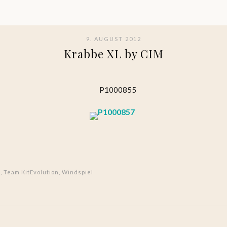
9. AUGUST 2012
Krabbe XL by CIM
n
,
Team KitEvolution
,
Windspiel