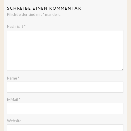
SCHREIBE EINEN KOMMENTAR
Pflichtfelder sind mit
*
markiert.
Nachricht
*
Name
*
E-Mail
*
Website