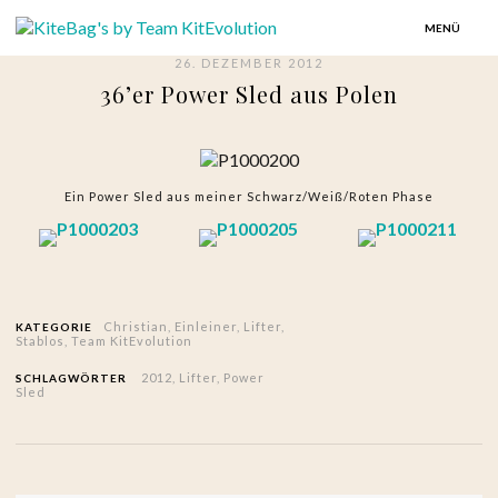
MENÜ
26. DEZEMBER 2012
36’er Power Sled aus Polen
Ein Power Sled aus meiner Schwarz/Weiß/Roten Phase
Christian
,
Einleiner
,
Lifter
,
KATEGORIE
Stablos
,
Team KitEvolution
2012
,
Lifter
,
Power
SCHLAGWÖRTER
Sled