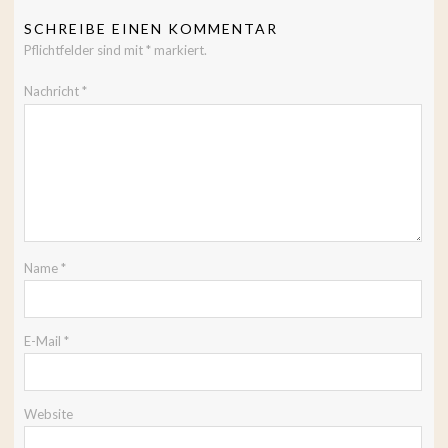
SCHREIBE EINEN KOMMENTAR
Pflichtfelder sind mit
*
markiert.
Nachricht
*
Name
*
E-Mail
*
Website