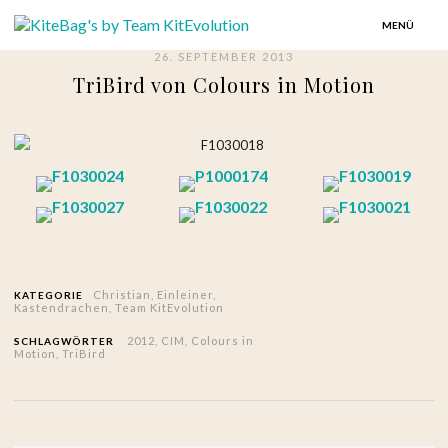
MENÜ
26. SEPTEMBER 2013
TriBird von Colours in Motion
Christian
,
Einleiner
,
KATEGORIE
Kastendrachen
,
Team KitEvolution
2012
,
CIM
,
Colours in
SCHLAGWÖRTER
Motion
,
TriBird