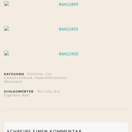
Einleiner
,
Jan
,
KATEGORIE
Leinenschmuck
,
Team KitEvolution
,
Windspiel
8er Lutz
,
Bol
,
SCHLAGWÖRTER
Eigenbau
,
Rad
SCHREIBE EINEN KOMMENTAR